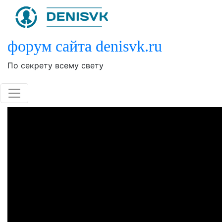
Skip
to
content
форум сайта denisvk.ru
По секрету всему свету