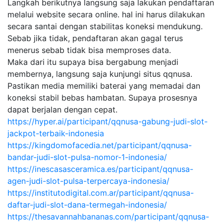
Langkah berikutnya langsung saja lakukan pendaftaran
melalui website secara online. hal ini harus dilakukan
secara santai dengan stabilitas koneksi mendukung.
Sebab jika tidak, pendaftaran akan gagal terus
menerus sebab tidak bisa memproses data.
Maka dari itu supaya bisa bergabung menjadi
membernya, langsung saja kunjungi situs qqnusa.
Pastikan media memiliki baterai yang memadai dan
koneksi stabil bebas hambatan. Supaya prosesnya
dapat berjalan dengan cepat.
https://hyper.ai/participant/qqnusa-gabung-judi-slot-
jackpot-terbaik-indonesia
https://kingdomofacedia.net/participant/qqnusa-
bandar-judi-slot-pulsa-nomor-1-indonesia/
https://inescasasceramica.es/participant/qqnusa-
agen-judi-slot-pulsa-terpercaya-indonesia/
https://institutodigital.com.ar/participant/qqnusa-
daftar-judi-slot-dana-termegah-indonesia/
https://thesavannahbananas.com/participant/qqnusa-