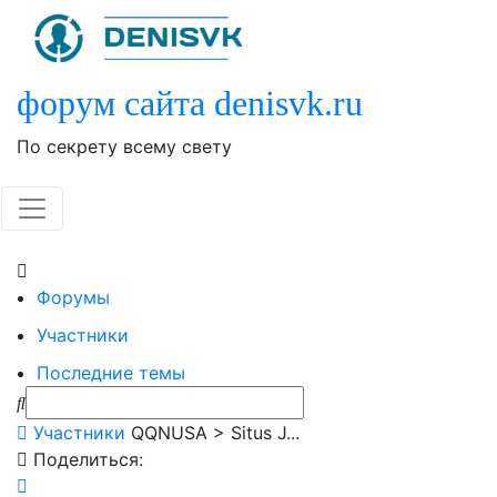
Skip
to
content
форум сайта denisvk.ru
По секрету всему свету
Форумы
Участники
Последние темы
Участники
QQNUSA > Situs J...
Поделиться: