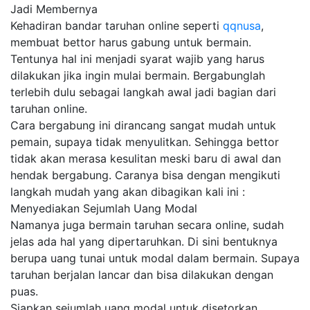
Jadi Membernya
Kehadiran bandar taruhan online seperti
qqnusa
,
membuat bettor harus gabung untuk bermain.
Tentunya hal ini menjadi syarat wajib yang harus
dilakukan jika ingin mulai bermain. Bergabunglah
terlebih dulu sebagai langkah awal jadi bagian dari
taruhan online.
Cara bergabung ini dirancang sangat mudah untuk
pemain, supaya tidak menyulitkan. Sehingga bettor
tidak akan merasa kesulitan meski baru di awal dan
hendak bergabung. Caranya bisa dengan mengikuti
langkah mudah yang akan dibagikan kali ini :
Menyediakan Sejumlah Uang Modal
Namanya juga bermain taruhan secara online, sudah
jelas ada hal yang dipertaruhkan. Di sini bentuknya
berupa uang tunai untuk modal dalam bermain. Supaya
taruhan berjalan lancar dan bisa dilakukan dengan
puas.
Siapkan sejumlah uang modal untuk disetorkan