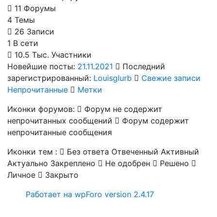
11
Форумы
4
Темы
26
Записи
1
В сети
10.5 Тыс.
Участники
Новейшие посты:
21.11.2021
Последний
зарегистрированный:
Louisglurb
Свежие записи
Непрочитанные
Метки
Иконки форумов:
Форум не содержит
непрочитанных сообщений
Форум содержит
непрочитанные сообщения
Иконки тем :
Без ответа
Отвеченный
Активный
Актуально
Закреплено
Не одобрен
Решено
Личное
Закрыто
Работает на wpForo version 2.4.17