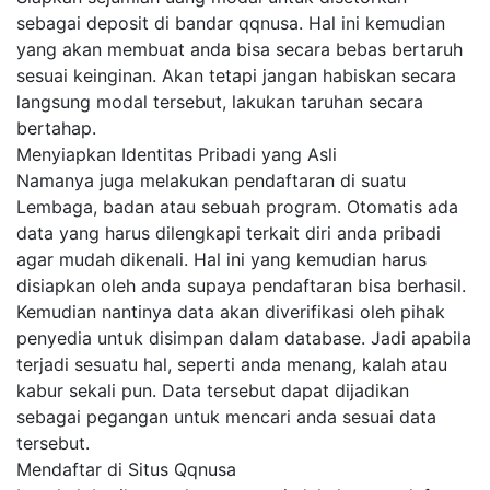
sebagai deposit di bandar qqnusa. Hal ini kemudian
yang akan membuat anda bisa secara bebas bertaruh
sesuai keinginan. Akan tetapi jangan habiskan secara
langsung modal tersebut, lakukan taruhan secara
bertahap.
Menyiapkan Identitas Pribadi yang Asli
Namanya juga melakukan pendaftaran di suatu
Lembaga, badan atau sebuah program. Otomatis ada
data yang harus dilengkapi terkait diri anda pribadi
agar mudah dikenali. Hal ini yang kemudian harus
disiapkan oleh anda supaya pendaftaran bisa berhasil.
Kemudian nantinya data akan diverifikasi oleh pihak
penyedia untuk disimpan dalam database. Jadi apabila
terjadi sesuatu hal, seperti anda menang, kalah atau
kabur sekali pun. Data tersebut dapat dijadikan
sebagai pegangan untuk mencari anda sesuai data
tersebut.
Mendaftar di Situs Qqnusa