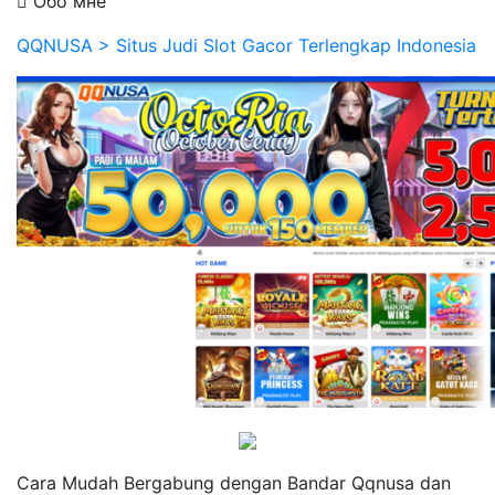
Обо мне
QQNUSA > Situs Judi Slot Gacor Terlengkap Indonesia
Cara Mudah Bergabung dengan Bandar Qqnusa dan