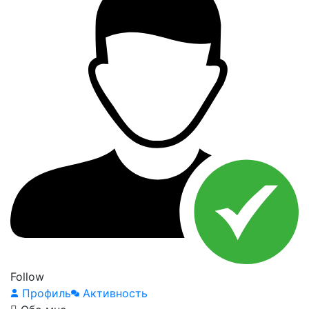
Follow
Профиль
Активность