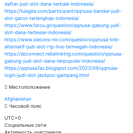
daftar-judi-slot-dana-terbaik-indonesia/
https://luisgile.com/participant/qqnusa-bandar-judi-
slot-gacor-terlengkap-indonesia/
https://www.farou.gr/question/qqnusa-gabung-judi-
slot-dana-terbesar-indonesia/
https://www.siecons-mr.com/question/qqnusa-link-
alternatif-judi-slot-rtp-live-termegah-indonesia/
https://sbconnect.rebelmktng.com/question/qqnusa-
gabung-judi-slot-dana-terpopuler-indonesia/
https://qqnusa7ac.blogspot.com/2023/09/qqnusa-
login-judi-slot-jackpot-gampang.html
Местоположение
Afghanistan
Часовой пояс
UTC+0
Социальные сети
Активность участников